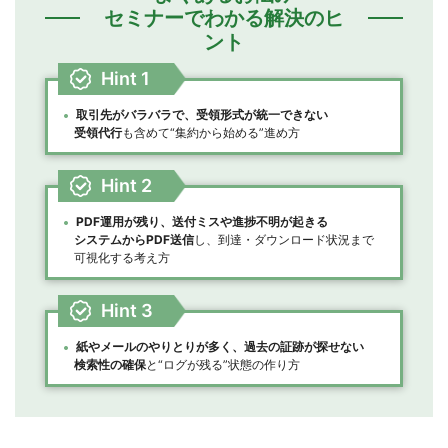
セミナーでわかる解決のヒ
ント
Hint 1
取引先がバラバラで、受領形式が統一できない
受領代行
も含めて“集約から始める”進め方
Hint 2
PDF運用が残り、送付ミスや進捗不明が起きる
システムからPDF送信
し、到達・ダウンロード状況まで
可視化する考え方
Hint 3
紙やメールのやりとりが多く、過去の証跡が探せない
検索性の確保
と“ログが残る”状態の作り方