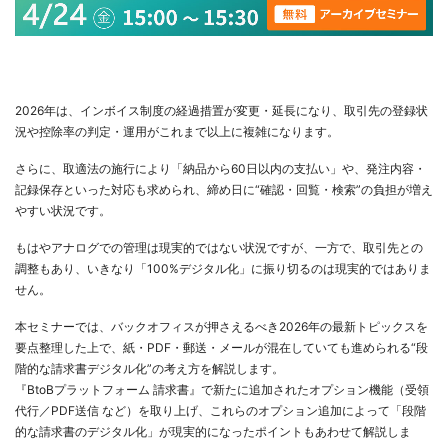
2026年は、インボイス制度の経過措置が変更・延長になり、取引先の登録状
況や控除率の判定・運用がこれまで以上に複雑になります。
さらに、取適法の施行により「納品から60日以内の支払い」や、発注内容・
記録保存といった対応も求められ、締め日に“確認・回覧・検索”の負担が増え
やすい状況です。
もはやアナログでの管理は現実的ではない状況ですが、一方で、取引先との
調整もあり、いきなり「100%デジタル化」に振り切るのは現実的ではありま
せん。
本セミナーでは、バックオフィスが押さえるべき2026年の最新トピックスを
要点整理した上で、紙・PDF・郵送・メールが混在していても進められる“段
階的な請求書デジタル化”の考え方を解説します。
『BtoBプラットフォーム 請求書』で新たに追加されたオプション機能（受領
代行／PDF送信 など）を取り上げ、これらのオプション追加によって「段階
的な請求書のデジタル化」が現実的になったポイントもあわせて解説しま