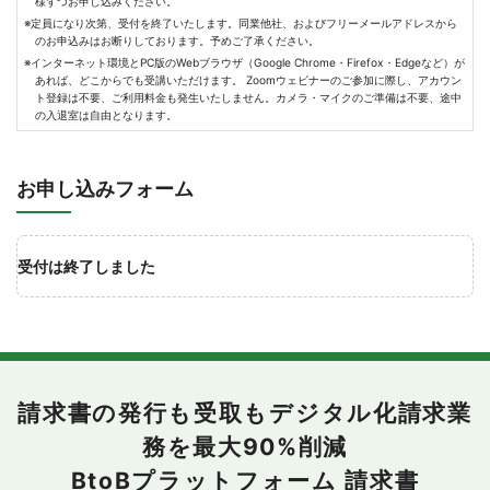
様ずつお申し込みください。
※定員になり次第、受付を終了いたします。同業他社、およびフリーメールアドレスから
のお申込みはお断りしております。予めご了承ください。
※インターネット環境とPC版のWebブラウザ（Google Chrome・Firefox・Edgeなど）が
あれば、どこからでも受講いただけます。 Zoomウェビナーのご参加に際し、アカウン
ト登録は不要、ご利用料金も発生いたしません。カメラ・マイクのご準備は不要、途中
の入退室は自由となります。
お申し込みフォーム
受付は終了しました
請求書の発行も受取もデジタル化
請求業
務を最大90%削減
BtoBプラットフォーム 請求書