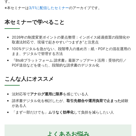
す。
※本セミナーは
3/11に配信したセミナー
のアーカイブです。
本セミナーで学べること
2026年の制度変更ポイントの要点整理：インボイス経過措置の段階化や
取適法対応で、現場で起きやすい“つまずき”と注意点
100%デジタルを急がない、段階導入の進め方：紙・PDFとの混在運用の
まま、デジタルで管理する方法
『BtoBプラットフォーム 請求書』最新アップデート活用：受領代行／
PDF送信などを使った、段階的な請求書のデジタル化
こんな人にオススメ
法対応等で
アナログ運用に限界
を感じている人
請求書デジタル化を検討したが、
取引先都合や運用負荷で止まった
経験
がある人
「まず一部だけでも」
ムリなく効率化
して負担を減らしたい人
よくあるお悩み