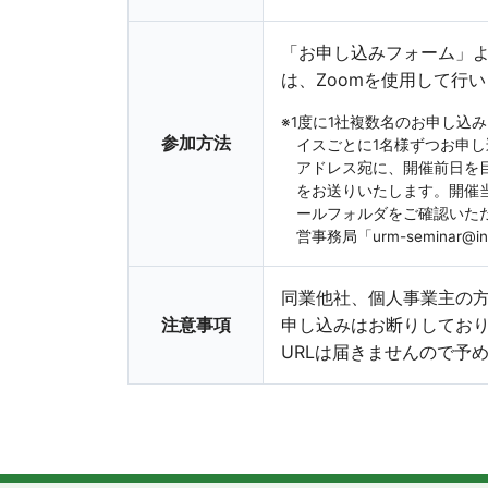
「お申し込みフォーム」
は、Zoomを使用して行
※1度に1社複数名のお申し込
参加方法
イスごとに1名様ずつお申
アドレス宛に、開催前日を目途に
をお送りいたします。開催
ールフォルダをご確認いた
営事務局「urm-seminar@
同業他社、個人事業主の
注意事項
申し込みはお断りしてお
URLは届きませんので予